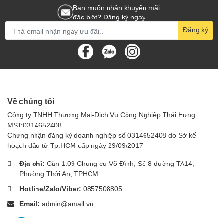
mỹ tinh tế của người sử dụng. Với thiết kế hiện đại, chất liệu cao
Bạn muốn nhận khuyến mãi
cấp và công năng linh hoạt, đây chính là lựa chọn hoàn hảo cho
đặc biệt? Đăng ký ngay.
những không gian đề cao sự sang trọng và đẳng cấp.
Đăng ký
👉 Xem thêm các thiết bị vệ sinh công nghiệp tại:
Amall.vn
Về chúng tôi
Công ty TNHH Thương Mại-Dịch Vụ Công Nghiệp Thái Hưng
MST:0314652408
Chứng nhận đăng ký doanh nghiệp số 0314652408 do Sở kế
hoạch đầu từ Tp.HCM cấp ngày 29/09/2017
Địa chỉ:
Căn 1.09 Chung cư Võ Đình, Số 8 đường TA14,
Phường Thới An, TPHCM
Hotline/Zalo/Viber:
0857508805
Email:
admin@amall.vn