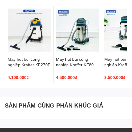
Thể hiện đẳng cấp không gian:
Màu vàng ánh kim kết
hợp gỗ nâu tự nhiên mang đến cảm giác ấm áp, sang
trọng.
Ứng dụng linh hoạt:
Dùng trong nhà hàng, khách sạn,
resort, phòng tiệc, quán bar hoặc tại gia đình.
Bảo dưỡng dễ dàng:
Chất liệu inox và gỗ dễ lau chùi,
luôn giữ được vẻ sáng bóng và mới mẻ.
Máy hút bụi công
Máy hút bụi công
Máy hút bụi c
nghiệp Kraffer KF270P
nghiệp Kraffer KF80
nghiệp Kraffe
Ứng dụng thực tế
Xe phục vụ rượu khung inox vàng mặt gỗ được sử dụng rộng rãi
4.100.000₫
4.500.000₫
3.500.000₫
tại
khách sạn, nhà hàng, khu nghỉ dưỡng, hội nghị và tiệc
cao cấp
. Ngoài công năng chính là phục vụ rượu, sản phẩm còn
có thể dùng để bày đồ uống, tráng miệng, hoặc làm vật trang trí
giúp không gian trở nên sang trọng và chuyên nghiệp hơn.
SẢN PHẨM CÙNG PHÂN KHÚC GIÁ
Kết luận
Sở hữu
xe phục vụ rượu khung inox vàng mặt gỗ
không chỉ
mang đến sự tiện lợi trong phục vụ mà còn khẳng định gu thẩm