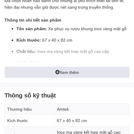
lựa chọn hoàn hảo dành cho những ai yêu thích thiết kế tinh tế,
hiện đại nhưng vẫn giữ được nét sang trọng truyền thống.
Thông tin chi tiết sản phẩm
Tên sản phẩm:
Xe phục vụ rượu khung inox vàng mặt gỗ
Kích thước:
67 x 40 x 82 cm
Chất liệu:
Inox mạ vàng kết hợp mặt gỗ cao cấp
Thiết kế:
Gồm ba ngăn đựng rượu tiện lợi
Xem thêm
Bánh xe:
4 bánh di chuyển linh hoạt, có tay đẩy thuận tiện
Kiểu dáng:
Gọn nhẹ, sang trọng và thẩm mỹ cao
Thông số kỹ thuật
Xuất xứ:
Hàng nhập khẩu
Lưu ý:
Các thông số kỹ thuật có dung sai ±5%
Thương hiệu
Amtek
Kích thước
67 x 40 x 82 cm
Đặc điểm nổi bật
Thiết kế tinh tế:
Xe được chế tác với khung inox mạ vàng
Inox mạ vàng kết hợp mặt gỗ cao