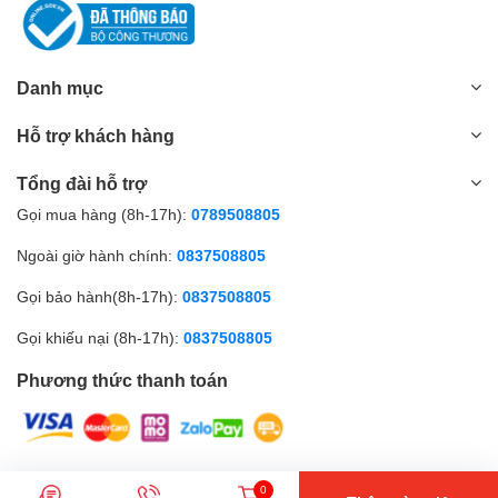
Danh mục
Hỗ trợ khách hàng
Tổng đài hỗ trợ
Gọi mua hàng (8h-17h):
0789508805
Ngoài giờ hành chính:
0837508805
Gọi bảo hành(8h-17h):
0837508805
Gọi khiếu nại (8h-17h):
0837508805
Phương thức thanh toán
© Bản quyền thuộc về Amall.vn |
0