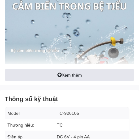
Xem thêm
Thông số kỹ thuật
Model
TC-926105
Thương hiệu:
TC
Đặc điểm nỗi bật
Điện áp
DC 6V - 4 pin AA