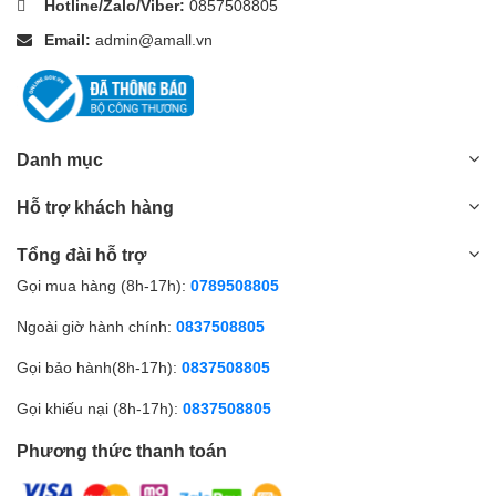
Hotline/Zalo/Viber:
0857508805
Email:
admin@amall.vn
Danh mục
Hỗ trợ khách hàng
Tổng đài hỗ trợ
Gọi mua hàng (8h-17h):
0789508805
Ngoài giờ hành chính:
0837508805
Gọi bảo hành(8h-17h):
0837508805
Gọi khiếu nại (8h-17h):
0837508805
Phương thức thanh toán