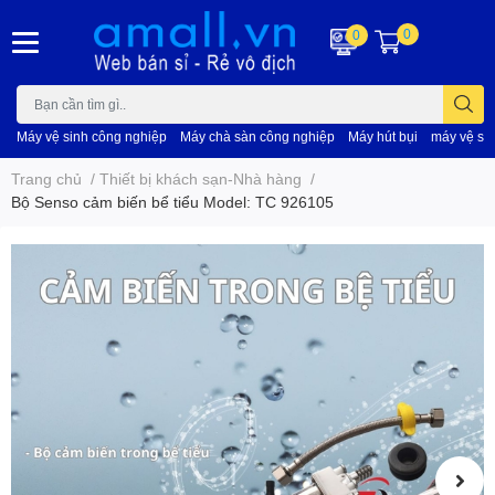
0
0
Máy vệ sinh công nghiệp
Máy chà sàn công nghiệp
Máy hút bụi
máy vệ si
Trang chủ
/
Thiết bị khách sạn-Nhà hàng
/
Bộ Senso cảm biến bể tiểu Model: TC 926105