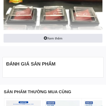
Xem thêm
ĐÁNH GIÁ SẢN PHẨM
Đặc Điểm Nổi Bật
SẢN PHẨM THƯỜNG MUA CÙNG
Thiết Kế Bền Bỉ và Chắc Chắn