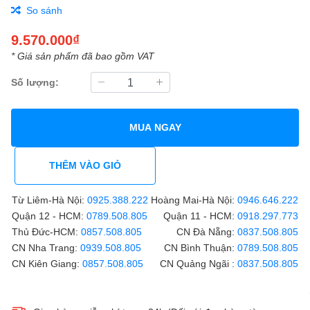
So sánh
9.570.000₫
* Giá sản phẩm đã bao gồm VAT
Số lượng:
MUA NGAY
THÊM VÀO GIỎ
Từ Liêm-Hà Nội:
0925.388.222
Hoàng Mai-Hà Nội:
0946.646.222
Quận 12 - HCM:
0789.508.805
Quận 11 - HCM:
0918.297.773
Thủ Đức-HCM:
0857.508.805
CN Đà Nẵng:
0837.508.805
CN Nha Trang:
0939.508.805
CN Bình Thuận:
0789.508.805
CN Kiên Giang:
0857.508.805
CN Quảng Ngãi :
0837.508.805