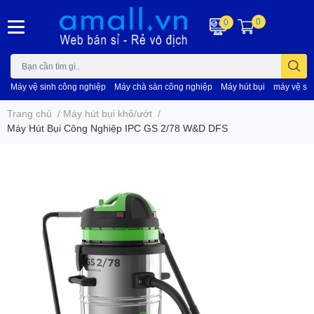
0
0
Máy vệ sinh công nghiệp
Máy chà sàn công nghiệp
Máy hút bụi
máy vệ si
Trang chủ
/
Máy hút bụi khô/ướt
/
Máy Hút Bụi Công Nghiệp IPC GS 2/78 W&D DFS