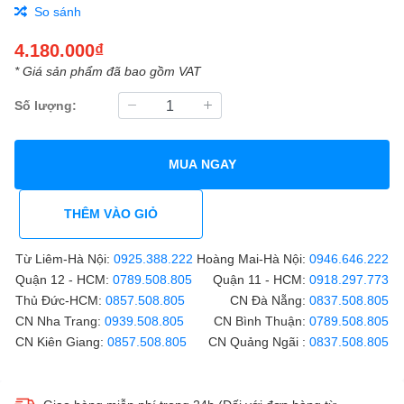
So sánh
4.180.000₫
* Giá sản phẩm đã bao gồm VAT
Số lượng:
MUA NGAY
THÊM VÀO GIỎ
Từ Liêm-Hà Nội:
0925.388.222
Hoàng Mai-Hà Nội:
0946.646.222
Quận 12 - HCM:
0789.508.805
Quận 11 - HCM:
0918.297.773
Thủ Đức-HCM:
0857.508.805
CN Đà Nẵng:
0837.508.805
CN Nha Trang:
0939.508.805
CN Bình Thuận:
0789.508.805
CN Kiên Giang:
0857.508.805
CN Quảng Ngãi :
0837.508.805