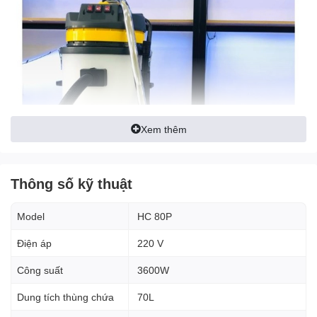
Xem thêm
Thông số kỹ thuật
Model
HC 80P
Điện áp
220 V
Công suất
3600W
1. Đặc điểm nổi bật của máy
hút bụi HICLEAN HC-80P
Dung tích thùng chứa
70L