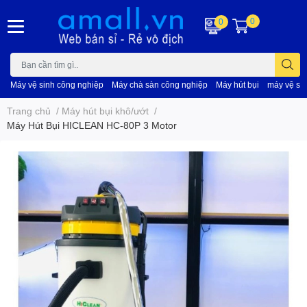
0
0
Máy vệ sinh công nghiệp
Máy chà sàn công nghiệp
Máy hút bụi
máy vệ si
Trang chủ
/
Máy hút bụi khô/ướt
/
Máy Hút Bụi HICLEAN HC-80P 3 Motor