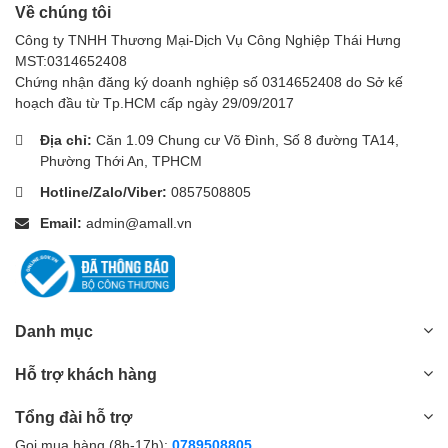
Về chúng tôi
Ống nối
Công ty TNHH Thương Mại-Dịch Vụ Công Nghiệp Thái Hưng
Cổ nối ngoài
MST:0314652408
Bàn hút bụi
Chứng nhận đăng ký doanh nghiệp số 0314652408 do Sở kế
Bộ ống mềm
hoạch đầu từ Tp.HCM cấp ngày 29/09/2017
Địa chỉ:
Căn 1.09 Chung cư Võ Đình, Số 8 đường TA14,
Phường Thới An, TPHCM
Hotline/Zalo/Viber:
0857508805
Email:
admin@amall.vn
Danh mục
Hỗ trợ khách hàng
Tổng đài hỗ trợ
Gọi mua hàng (8h-17h):
0789508805