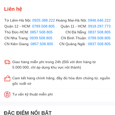
Liên hệ
Từ Liêm-Hà Nội:
0925.388.222
Hoàng Mai-Hà Nội:
0946.646.222
Quận 12 - HCM:
0789.508.805
Quận 11 - HCM:
0918.297.773
Thủ Đức-HCM:
0857.508.805
CN Đà Nẵng:
0837.508.805
CN Nha Trang:
0939.508.805
CN Bình Thuận:
0789.508.805
CN Kiên Giang:
0857.508.805
CN Quảng Ngãi :
0837.508.805
Giao hàng miễn phí trong 24h (Đối với đơn hàng từ
5.000.000, chỉ áp dụng khu vực nội thành)
Cam kết hàng chính hãng, đầy đủ hóa đơn chứng từ, nguồn
gốc xuất xứ
Tư vấn kỹ thuật miễn phí
ĐẶC ĐIỂM NỔI BẬT