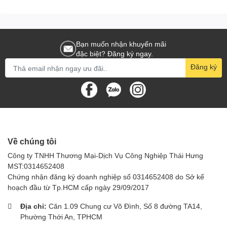
Máy hút bụi khô và ướt
FASA GTX 30E được đánh giá là một lựa
chọn hoàn hảo cho nhu cầu vệ sinh ở nhà xưởng , khách sạn ,
nhà hàng , trường học ... Sản phẩm với nhiều ưu điểm vượt trội
Bạn muốn nhận khuyến mãi
sẽ xứng đáng là trợ thủ đắc lực đối với công việc vệ sinh ở những
đặc biệt? Đăng ký ngay.
không gian vừa và tương đới lớn, đem lại môi trường trong lành
Đăng ký
cho người sử dụng .
Về chúng tôi
Công ty TNHH Thương Mại-Dịch Vụ Công Nghiệp Thái Hưng
MST:0314652408
Chứng nhận đăng ký doanh nghiệp số 0314652408 do Sở kế
hoạch đầu từ Tp.HCM cấp ngày 29/09/2017
Địa chỉ:
Căn 1.09 Chung cư Võ Đình, Số 8 đường TA14,
Phường Thới An, TPHCM