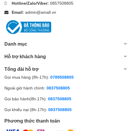
Hotline/Zalo/Viber:
0857508805
Email:
admin@amall.vn
Danh mục
Hỗ trợ khách hàng
Tổng đài hỗ trợ
Gọi mua hàng (8h-17h):
0789508805
Ngoài giờ hành chính:
0837508805
Gọi bảo hành(8h-17h):
0837508805
Gọi khiếu nại (8h-17h):
0837508805
Phương thức thanh toán