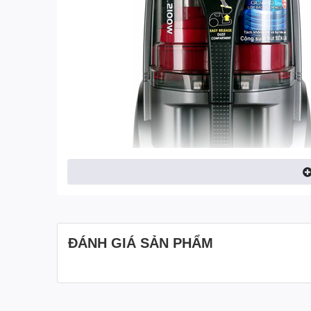
ĐÁNH GIÁ SẢN PHẨM
Đặc điểm nổi bật của máy 
CL777HN49: