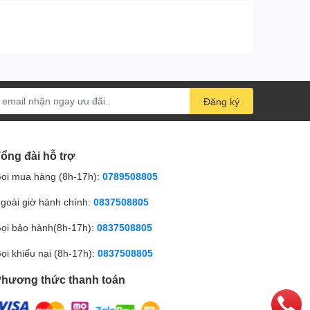
Đăng ký
ổng đài hỗ trợ
ọi mua hàng (8h-17h):
0789508805
goài giờ hành chính:
0837508805
ọi bảo hành(8h-17h):
0837508805
ọi khiếu nại (8h-17h):
0837508805
hương thức thanh toán