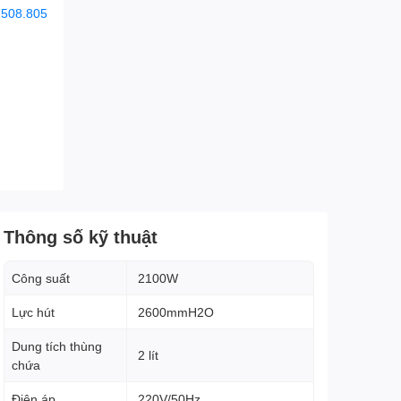
.508.805
Thông số kỹ thuật
Công suất
2100W
Lực hút
2600mmH2O
Dung tích thùng
2 lít
chứa
Điện áp
220V/50Hz