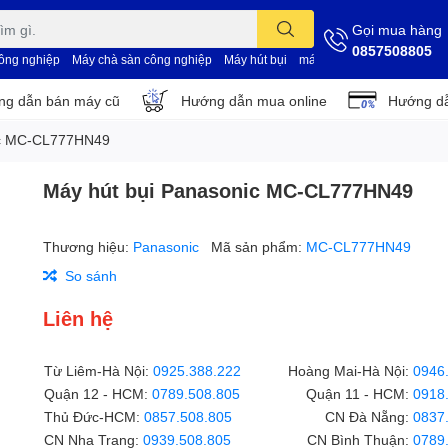
Gọi mua hàng
0857508805
công nghiệp
Máy chà sàn công nghiệp
Máy hút bụi
máy vệ sinh nhà xưởng
d
g dẫn bán máy cũ
Hướng dẫn mua online
Hướng dẫ
ic MC-CL777HN49
Máy hút bụi Panasonic MC-CL777HN49
Thương hiệu:
Panasonic
Mã sản phẩm:
MC-CL777HN49
So sánh
Liên hệ
Từ Liêm-Hà Nội:
0925.388.222
Hoàng Mai-Hà Nội:
0946
Quận 12 - HCM:
0789.508.805
Quận 11 - HCM:
0918
Thủ Đức-HCM:
0857.508.805
CN Đà Nẵng:
0837
CN Nha Trang:
0939.508.805
CN Bình Thuận:
0789