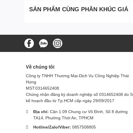
Máy hút bụi
Panasonic MC-CL777HN49 là một sản phẩm 
SẢN PHẨM CÙNG PHÂN KHÚC GIÁ
Nếu bạn đang tìm kiếm một chiếc máy hút bụi, MC-CL
Một số lưu ý khi sử dụng 
CL777HN49:
Kiểm tra máy trước khi sử dụng:
Kiểm tra xem 
Sử dụng máy đúng cách:
Đọc kỹ hướng dẫn sử
Thường xuyên vệ sinh máy:
Vệ sinh máy thườn
Về chúng tôi
Công ty TNHH Thương Mại-Dịch Vụ Công Nghiệp Thái
Hưng
MST:0314652408
Chứng nhận đăng ký doanh nghiệp số 0314652408 do 
kế hoạch đầu từ Tp.HCM cấp ngày 29/09/2017
Địa chỉ:
Căn 1.09 Chung cư Võ Đình, Số 8 đường
TA14, Phường Thới An, TPHCM
Hotline/Zalo/Viber:
0857508805