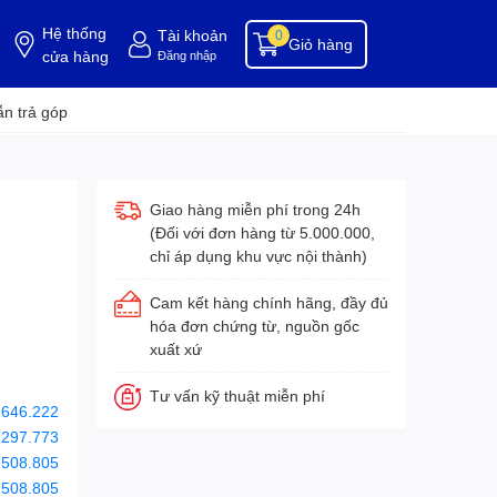
Hệ thống
Tài khoản
0
Giỏ hàng
cửa hàng
Đăng nhập
ụng cụ buồng phòng
dụng cụ vệ sinh
hóa chất tẩy rửa
hóa chất vệ sinh
hóa c
n trả góp
Giao hàng miễn phí trong 24h
(Đối với đơn hàng từ 5.000.000,
chỉ áp dụng khu vực nội thành)
Cam kết hàng chính hãng, đầy đủ
hóa đơn chứng từ, nguồn gốc
xuất xứ
Tư vấn kỹ thuật miễn phí
.646.222
.297.773
.508.805
.508.805