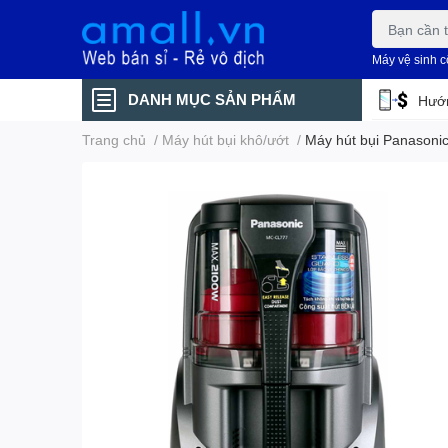
Máy vệ sinh 
DANH MỤC SẢN PHẨM
Hướn
Trang chủ
/
Máy hút bụi khô/ướt
/
Máy hút bụi Panason