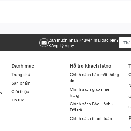
chất lượng cao, hiệu quả, phù hợp với nhu cầu làm sạch.
777HN49 là một lựa chọn đáng cân nhắc.
máy hút bụi Panasonic MC-
Bạn muốn nhận khuyến mãi đặc biệt?
máy có bị hỏng hóc gì không trước khi sử dụng.
Đăng ký ngay.
 dụng trước khi sử dụng.
g xuyên để đảm bảo máy luôn sạch sẽ và vệ sinh.
Danh mục
Hỗ trợ khách hàng
T
Trang chủ
Chính sách bảo mật thông
G
tin
Sản phẩm
N
Chính sách giao nhận
Giới thiệu
Sở
hàng
G
Tin tức
Chính sách Bảo Hành -
G
Đổi trả
P
Chính sách thanh toán