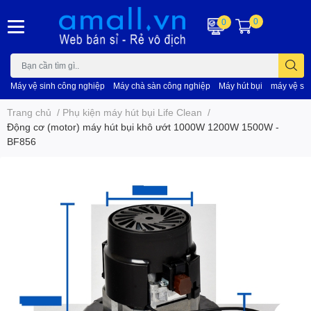
0
0
Máy vệ sinh công nghiệp
Máy chà sàn công nghiệp
Máy hút bụi
máy vệ si
Trang chủ
/
Phụ kiện máy hút bụi Life Clean
/
Động cơ (motor) máy hút bụi khô ướt 1000W 1200W 1500W -
BF856