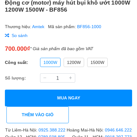
Động cơ (motor) máy hút bụi khô ướt 1000W
1200W 1500W - BF856
Thương hiệu:
Amtek
Mã sản phẩm:
BF856-1000
So sánh
700.000₫
* Giá sản phẩm đã bao gồm VAT
Công suất:
1000W
1200W
1500W
Số lượng:
MUA NGAY
THÊM VÀO GIỎ
Từ Liêm-Hà Nội:
0925.388.222
Hoàng Mai-Hà Nội:
0946.646.222
Quận 12 - HCM:
0789.508.805
Quận 11 - HCM:
0918.297.773