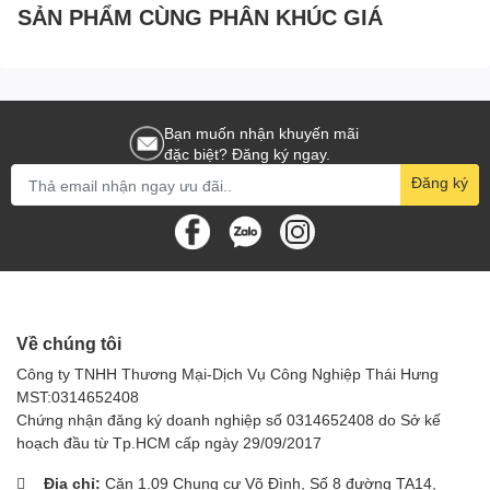
Ưu điểm
SẢN PHẨM CÙNG PHÂN KHÚC GIÁ
Công suất lớn, giúp máy hút bụi hút sạch bụi bẩn, rác thải
hiệu quả.
Độ bền cao, hoạt động ổn định trong thời gian dài.
Giá thành hợp lý.
Bạn muốn nhận khuyến mãi
Nhược điểm
đặc biệt? Đăng ký ngay.
Đăng ký
Độ ồn cao.
Tiêu thụ điện năng nhiều.
Ứng dụng
Động cơ (motor) máy hút bụi khô ướt 1000W 1200W 1500W -
BF856 là
phụ kiện, linh kiện máy hút bụi
quan trọng trong các loại
máy hút bụi gia đình, công nghiệp.
Về chúng tôi
Cách chọn mua motor máy hút bụi
Công ty TNHH Thương Mại-Dịch Vụ Công Nghiệp Thái Hưng
1000W
MST:0314652408
Chứng nhận đăng ký doanh nghiệp số 0314652408 do Sở kế
Khi chọn mua Động cơ (motor) máy hút bụi khô ướt 1000W
hoạch đầu từ Tp.HCM cấp ngày 29/09/2017
1200W 1500W - BF856, cần lưu ý các yếu tố sau:
Địa chỉ:
Căn 1.09 Chung cư Võ Đình, Số 8 đường TA14,