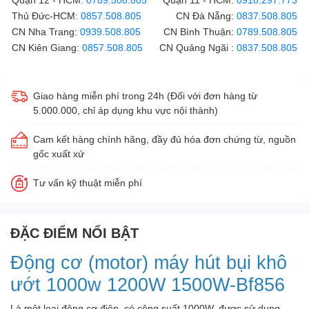
Thủ Đức-HCM:
0857.508.805
CN Đà Nẵng:
0837.508.805
CN Nha Trang:
0939.508.805
CN Bình Thuận:
0789.508.805
CN Kiên Giang:
0857.508.805
CN Quảng Ngãi :
0837.508.805
Giao hàng miễn phí trong 24h (Đối với đơn hàng từ
5.000.000, chỉ áp dụng khu vực nội thành)
Cam kết hàng chính hãng, đầy đủ hóa đơn chứng từ, nguồn
gốc xuất xứ
Tư vấn kỹ thuật miễn phí
ĐẶC ĐIỂM NỔI BẬT
Động cơ (motor) máy hút bụi khô
ướt 1000w 1200W 1500W-Bf856
Là một loại động cơ điện, có công suất 1000W, được sử dụng